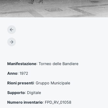
A
r
t
A
i
r
c
t
o
i
l
c
Manifestazione
: Torneo delle Bandiere
o
o
p
l
Anno
: 1972
r
o
e
s
Rioni presenti
: Gruppo Municipale
c
u
e
c
Supporto
: Digitale
d
c
e
e
Numero inventario
: FPD_RV_01058
n
s