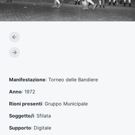
A
r
t
A
i
r
c
t
o
i
l
c
Manifestazione
: Torneo delle Bandiere
o
o
p
l
Anno
: 1972
r
o
e
s
Rioni presenti
: Gruppo Municipale
c
u
e
c
Soggetto/i
: Sfilata
d
c
e
e
Supporto
: Digitale
n
s