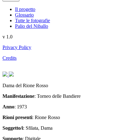
Il progetto
Glossario
Tutte le fotografie
Palio del Niballo
v 1.0
Privacy Policy
Credits
Articolo
Articolo
precedente:
successivo:
Dama del Rione Rosso
Manifestazione
: Torneo delle Bandiere
Anno
: 1973
Rioni presenti
: Rione Rosso
Soggetto/i
: Sfilata, Dama
Supporto
: Digitale