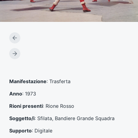
A
r
t
A
i
r
c
t
o
i
l
c
Manifestazione
: Trasferta
o
o
p
l
Anno
: 1973
r
o
e
s
Rioni presenti
: Rione Rosso
c
u
e
c
Soggetto/i
: Sfilata, Bandiere Grande Squadra
d
c
e
e
Supporto
: Digitale
n
s