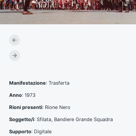
A
r
t
A
i
r
c
t
o
i
l
c
Manifestazione
: Trasferta
o
o
p
l
Anno
: 1973
r
o
e
s
Rioni presenti
: Rione Nero
c
u
e
c
Soggetto/i
: Sfilata, Bandiere Grande Squadra
d
c
e
e
Supporto
: Digitale
n