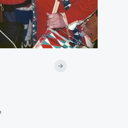
A
r
t
i
c
o
l
o
e
s
u
c