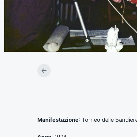
A
r
t
i
c
o
l
o
Manifestazione
: Torneo delle Bandier
p
r
e
Anno
: 1974