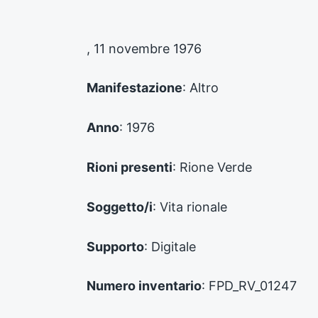
o
l
o
, 11 novembre 1976
p
r
e
Manifestazione
: Altro
c
e
d
Anno
: 1976
e
n
Rioni presenti
: Rione Verde
t
e
:
Soggetto/i
: Vita rionale
Supporto
: Digitale
Numero inventario
: FPD_RV_01247