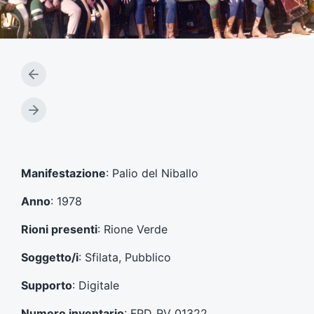
A
r
t
A
i
r
c
t
o
i
l
c
Manifestazione
: Palio del Niballo
o
o
p
l
Anno
: 1978
r
o
e
s
Rioni presenti
: Rione Verde
c
u
e
c
Soggetto/i
: Sfilata, Pubblico
d
c
e
e
Supporto
: Digitale
n
s
t
s
Numero inventario
: FPD_RV_01322