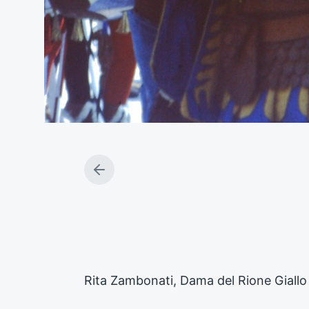
A
r
t
i
c
o
l
o
Rita Zambonati, Dama del Rione Giallo
p
r