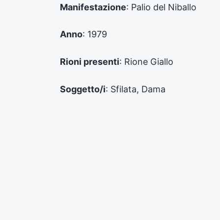
e
Manifestazione
: Palio del Niballo
c
e
d
Anno
: 1979
e
n
Rioni presenti
: Rione Giallo
t
e
:
Soggetto/i
: Sfilata, Dama
Supporto
: Digitale
Numero inventario
: FPD_RV_01373