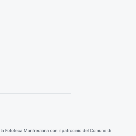
s
s
i
v
o
:
 la
Fototeca Manfrediana
con il patrocinio del
Comune di