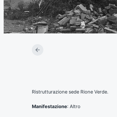
A
r
t
i
c
o
l
o
Ristrutturazione sede Rione Verde.
p
r
e
Manifestazione
: Altro
c
e