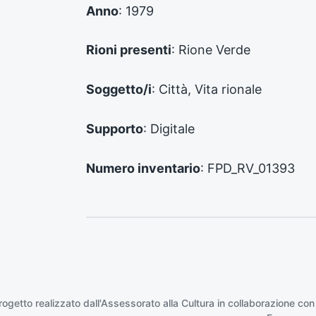
d
Anno
: 1979
e
n
Rioni presenti
: Rione Verde
t
e
:
Soggetto/i
: Città, Vita rionale
Supporto
: Digitale
Numero inventario
: FPD_RV_01393
rogetto realizzato dall'Assessorato alla Cultura in collaborazione con