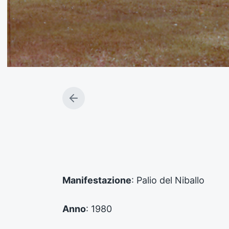
A
r
t
i
c
o
l
o
Manifestazione
: Palio del Niballo
p
r
e
Anno
: 1980
c
e