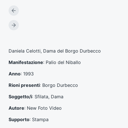
A
r
t
A
i
r
c
t
o
i
l
c
Daniela Celotti, Dama del Borgo Durbecco
o
o
p
l
Manifestazione
: Palio del Niballo
r
o
e
s
Anno
: 1993
c
u
e
c
Rioni presenti
: Borgo Durbecco
d
c
e
e
Soggetto/i
: Sfilata, Dama
n
s
t
s
Autore
: New Foto Video
e
i
:
v
Supporto
: Stampa
o