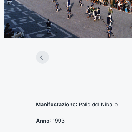
A
r
t
i
c
o
l
o
Manifestazione
: Palio del Niballo
p
r
e
Anno
: 1993
c
e