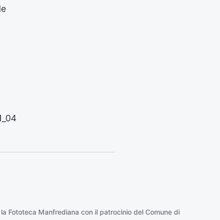
s
de
s
i
v
o
:
1_04
 la
Fototeca Manfrediana
con il patrocinio del
Comune di