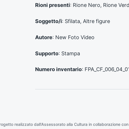
d
Rioni presenti
: Rione Nero, Rione Ver
e
n
Soggetto/i
: Sfilata, Altre figure
t
e
:
Autore
: New Foto Video
Supporto
: Stampa
Numero inventario
: FPA_CF_006_04_0
rogetto realizzato dall'Assessorato alla Cultura in collaborazione con