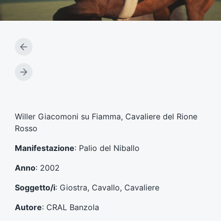
A
r
t
A
i
r
c
t
o
i
l
c
Willer Giacomoni su Fiamma, Cavaliere del Rione
o
o
Rosso
p
l
r
o
Manifestazione
: Palio del Niballo
e
s
c
u
Anno
: 2002
e
c
d
c
Soggetto/i
: Giostra, Cavallo, Cavaliere
e
e
n
s
Autore
: CRAL Banzola
t
s
e