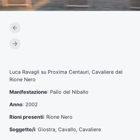
A
r
t
A
i
r
c
t
o
i
l
c
Luca Ravagli su Proxima Centauri, Cavaliere del
o
o
Rione Nero
p
l
r
o
Manifestazione
: Palio del Niballo
e
s
c
u
Anno
: 2002
e
c
d
c
Rioni presenti
: Rione Nero
e
e
n
s
Soggetto/i
: Giostra, Cavallo, Cavaliere
t
s
e