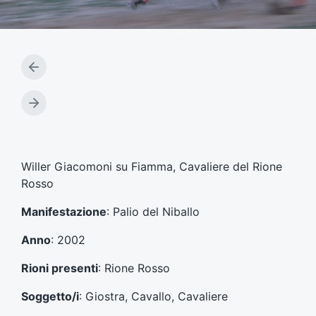
A
r
t
A
i
r
c
t
o
i
l
c
Willer Giacomoni su Fiamma, Cavaliere del Rione
o
o
Rosso
p
l
r
o
Manifestazione
: Palio del Niballo
e
s
c
u
Anno
: 2002
e
c
d
c
Rioni presenti
: Rione Rosso
e
e
n
s
Soggetto/i
: Giostra, Cavallo, Cavaliere
t
s
e