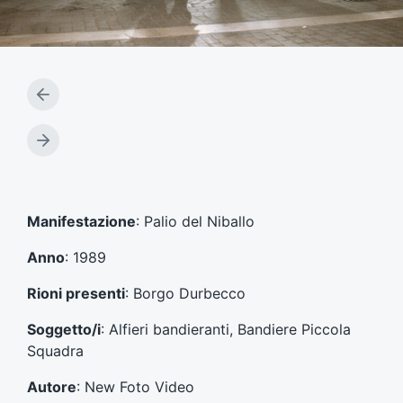
A
r
t
A
i
r
c
t
o
i
l
c
Manifestazione
: Palio del Niballo
o
o
p
l
Anno
: 1989
r
o
e
s
Rioni presenti
: Borgo Durbecco
c
u
e
c
Soggetto/i
: Alfieri bandieranti, Bandiere Piccola
d
c
Squadra
e
e
n
s
Autore
: New Foto Video
t
s