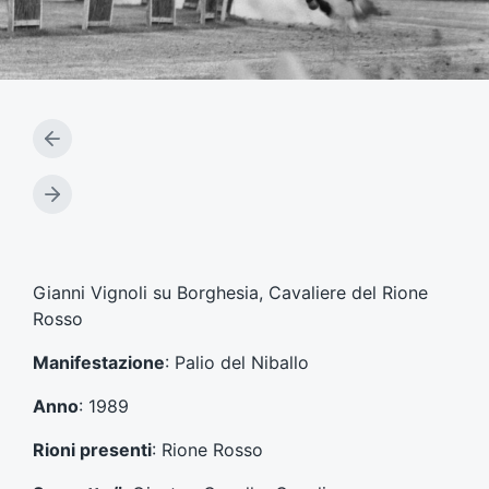
A
r
t
A
i
r
c
t
o
i
l
c
Gianni Vignoli su Borghesia, Cavaliere del Rione
o
o
Rosso
p
l
r
o
Manifestazione
: Palio del Niballo
e
s
c
u
Anno
: 1989
e
c
d
c
Rioni presenti
: Rione Rosso
e
e
n
s