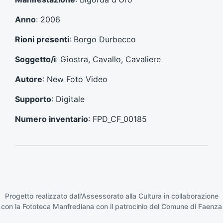
e
s
c
u
Anno
: 2006
e
c
d
c
Rioni presenti
: Borgo Durbecco
e
e
n
s
Soggetto/i
: Giostra, Cavallo, Cavaliere
t
s
e
i
Autore
: New Foto Video
:
v
o
Supporto
: Digitale
:
Numero inventario
: FPD_CF_00185
Progetto realizzato dall'Assessorato alla Cultura in collaborazione
con la
Fototeca Manfrediana
con il patrocinio del
Comune di Faenza