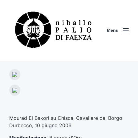
Menu
A
r
t
A
i
r
c
t
o
i
l
c
Mourad El Bakori su Chisca, Cavaliere del Borgo
o
o
Durbecco, 10 giugno 2006
p
l
r
o
Manifestazione
: Bigorda d'Oro