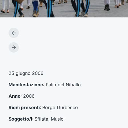
A
r
t
A
i
r
c
t
o
i
l
c
25 giugno 2006
o
o
p
l
Manifestazione
: Palio del Niballo
r
o
e
s
Anno
: 2006
c
u
e
c
Rioni presenti
: Borgo Durbecco
d
c
e
e
Soggetto/i
: Sfilata, Musici
n
s
t