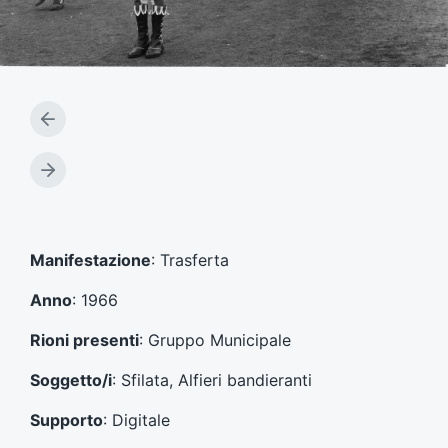
A
r
t
A
i
r
c
t
o
i
l
c
Manifestazione
: Trasferta
o
o
p
l
Anno
: 1966
r
o
e
s
Rioni presenti
: Gruppo Municipale
c
u
e
c
Soggetto/i
: Sfilata, Alfieri bandieranti
d
c
e
e
Supporto
: Digitale
n
s
t