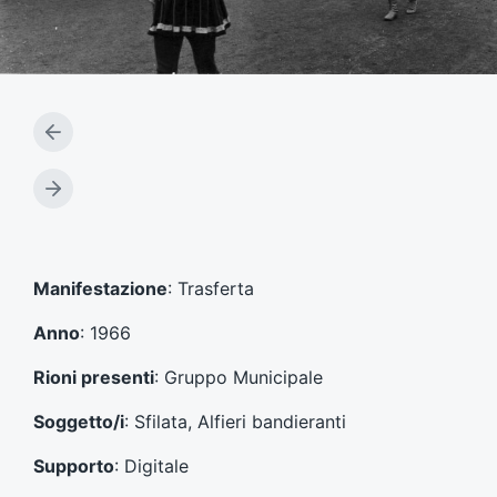
A
r
t
A
i
r
c
t
o
i
l
c
Manifestazione
: Trasferta
o
o
p
l
Anno
: 1966
r
o
e
s
Rioni presenti
: Gruppo Municipale
c
u
e
c
Soggetto/i
: Sfilata, Alfieri bandieranti
d
c
e
e
Supporto
: Digitale
n
s
t