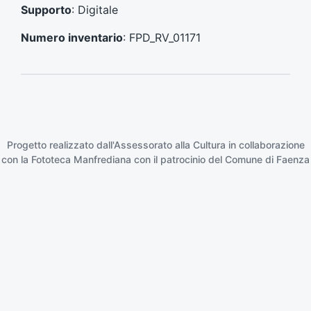
e
e
Supporto
: Digitale
n
s
t
s
Numero inventario
: FPD_RV_01171
e
i
:
v
o
:
Progetto realizzato dall'Assessorato alla Cultura in collaborazione
con la
Fototeca Manfrediana
con il patrocinio del
Comune di Faenza