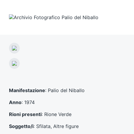
A
r
t
A
i
r
c
t
o
i
l
c
Manifestazione
: Palio del Niballo
o
o
p
l
Anno
: 1974
r
o
e
s
Rioni presenti
: Rione Verde
c
u
e
c
Soggetto/i
: Sfilata, Altre figure
d
c