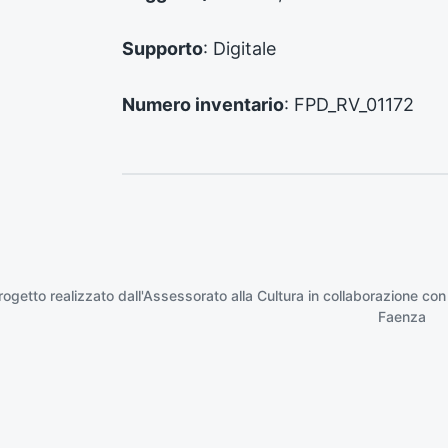
e
:
Supporto
: Digitale
Numero inventario
: FPD_RV_01172
rogetto realizzato dall'Assessorato alla Cultura in collaborazione con
Faenza