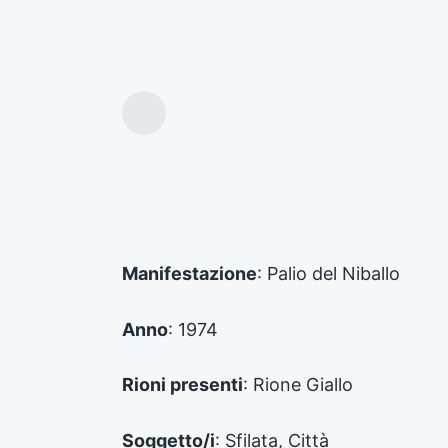
A
r
t
i
c
o
l
o
Manifestazione
: Palio del Niballo
p
r
e
Anno
: 1974
c
e
d
Rioni presenti
: Rione Giallo
e
n
Soggetto/i
: Sfilata, Città
t